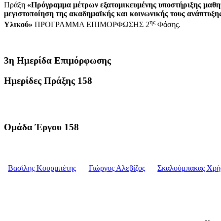
Πράξη
«Πρόγραμμα μέτρων εξατομικευμένης υποστήριξης μαθητώ
μεγιστοποίηση της ακαδημαϊκής και κοινωνικής τους ανάπτυξη
ης
Υλικού»
ΠΡΟΓΡΑΜΜΑ ΕΠΙΜΟΡΦΩΣΗΣ 2
Φάσης.
3η Ημερίδα Επιμόρφωσης
Ημερίδες Πράξης 158
Achim
Ομάδα Έργου 158
Student
Βασίλης Κουρμπέτης
Γιώργος Αλεβίζος
Σκαλούμπακας Χρή