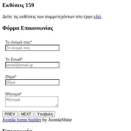
Εκθέσεις 159
Δείτε τις εκθέσεις των συμμετεχόντων στο έργο
εδώ
Φόρμα Επικοινωνίας
Το όνομά σας
*
Το Email
*
Θέμα
*
Μήνυμα
*
PREV
NEXT
Υποβολή
Joomla forms builder
by JoomlaShine