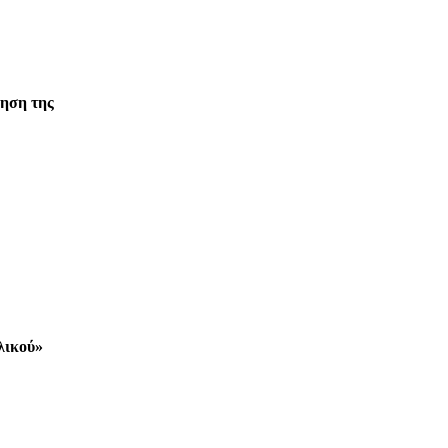
ίηση της
λικού»