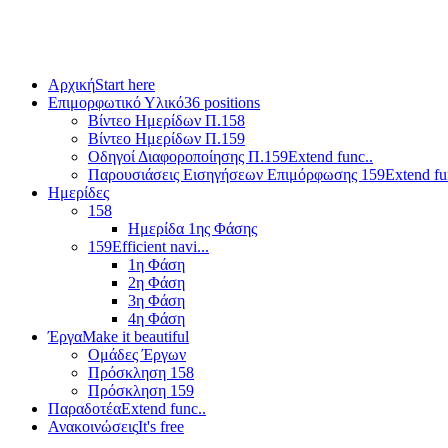
Αρχική
Start here
Επιμορφωτικό Υλικό
36 positions
Βίντεο Ημερίδων Π.158
Βίντεο Ημερίδων Π.159
Οδηγοί Διαφοροποίησης Π.159
Extend func..
Παρουσιάσεις Εισηγήσεων Επιμόρφωσης 159
Extend fu
Ημερίδες
158
Ημερίδα 1ης Φάσης
159
Efficient navi...
1η Φάση
2η Φάση
3η Φάση
4η Φάση
Έργα
Make it beautiful
Ομάδες Έργων
Πρόσκληση 158
Πρόσκληση 159
Παραδοτέα
Extend func..
Ανακοινώσεις
It's free