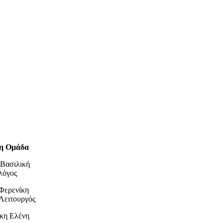
η Ομάδα
 Βασιλική
λόγος
Φερενίκη
Λειτουργός
κη Ελένη